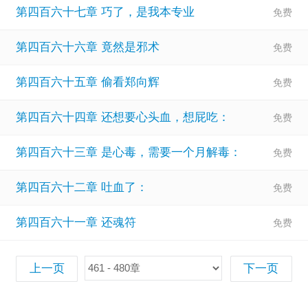
第四百六十七章 巧了，是我本专业
第四百六十六章 竟然是邪术
第四百六十五章 偷看郑向辉
第四百六十四章 还想要心头血，想屁吃：
第四百六十三章 是心毒，需要一个月解毒：
第四百六十二章 吐血了：
第四百六十一章 还魂符
上一页
下一页