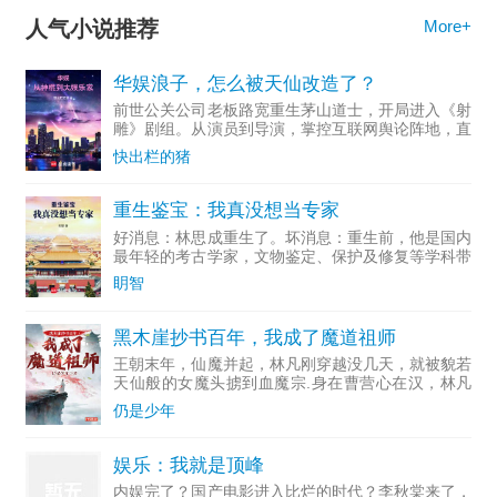
人气小说推荐
More+
华娱浪子，怎么被天仙改造了？
前世公关公司老板路宽重生茅山道士，开局进入《射
雕》剧组。从演员到导演，掌控互联网舆论阵地，直
至成为资...
快出栏的猪
重生鉴宝：我真没想当专家
好消息：林思成重生了。坏消息：重生前，他是国内
最年轻的考古学家，文物鉴定、保护及修复等学科带
头人。多...
眀智
黑木崖抄书百年，我成了魔道祖师
王朝末年，仙魔并起，林凡刚穿越没几天，就被貌若
天仙般的女魔头掳到血魔宗.身在曹营心在汉，林凡
一心只想做个好人，无奈常遭人误解，好在他不断通
仍是少年
过藏书楼抄录变强。……若干年后，正道六大派打上
血魔宗，林凡走出
娱乐：我就是顶峰
内娱完了？国产电影进入比烂的时代？李秋棠来了，