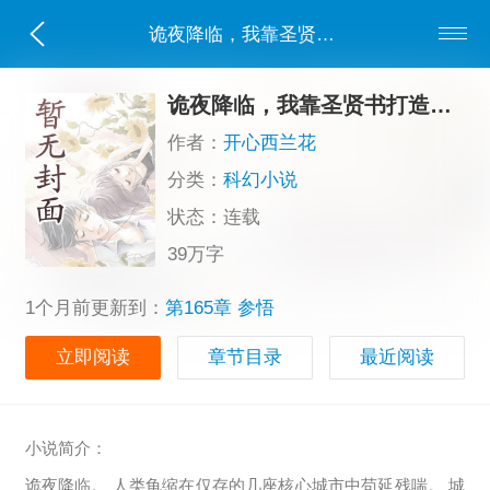
诡夜降临，我靠圣贤书打造庇护所
诡夜降临，我靠圣贤书打造庇护所
作者：
开心西兰花
分类：
科幻小说
状态：连载
39万字
1个月前更新到：
第165章 参悟
立即阅读
章节目录
最近阅读
小说简介：
诡夜降临。 人类龟缩在仅存的几座核心城市中苟延残喘。 城