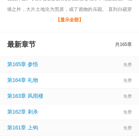
墙之外，大片土地沦为荒原，成了诡物的乐园。 直到白砚穿
越而来，绑定了领主系统。 开始一步步在荒原上建立起属于
【显示全部】
自己的势力。 当铺天盖地的诡潮袭来时，白砚翻开《春秋》
乱世篇，一道灵光闪过脑海。 史笔如刀，焉不能斩诡？ “微
最新章节
共165章
言大义，春秋笔法！” 一夜之间，以经文为引、浩然正气为炮
弹的【春秋墨炮】架上了城墙。 多年后，终焉浩劫降临。 绝
第165章 参悟
望之际，白砚
第164章 礼物
第163章 风雨楼
第162章 刺杀
第161章 上钩