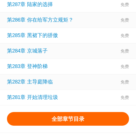
第287章 陆家的选择
第286章 你在给军方立规矩？
第285章 黑裙下的骄傲
第284章 京城落子
第283章 登神阶梯
第282章 主导庭降临
第281章 开始清理垃圾
全部章节目录