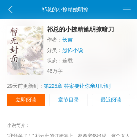
祁总的小撩精她明撩暗刀
祁总的小撩精她明撩暗刀
作者：
长吉
分类：
恐怖小说
状态：连载
46万字
29天前更新到：
第225章 答案要让你亲耳听到
立即阅读
章节目录
最近阅读
小说简介：
“我怀孕了！” 祁云舟的订婚宴上，林希突然出现，这个女人