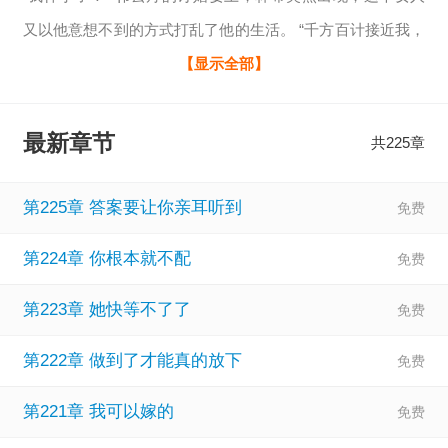
又以他意想不到的方式打乱了他的生活。 “千方百计接近我，
你到底什么目的？” “当然是喜欢你啊。” 林希如愿以偿成了总
【显示全部】
裁夫人，而这只是她复仇的第一步。 祁云舟的内心是复杂
的，眼前的女人她怎么也恨不起来，她到底是不是自己要找
最新章节
共225章
的那个人？ 这么多年他从未提起她，但并不代表他没有想起
过她，她是唯一带给他光亮的人。 —— 假孕败露，谎言拆
第225章 答案要让你亲耳听到
穿，林希，不是他
第224章 你根本就不配
第223章 她快等不了了
第222章 做到了才能真的放下
第221章 我可以嫁的