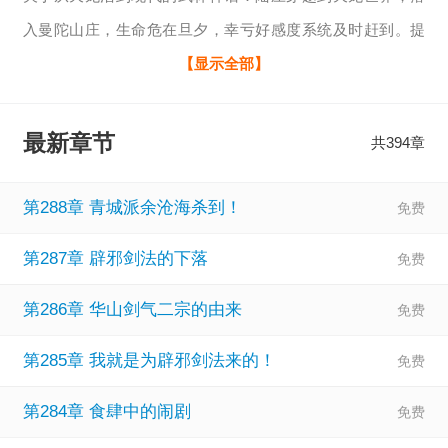
入曼陀山庄，生命危在旦夕，幸亏好感度系统及时赶到。提
高好感度，就能获得各种奖励？李青萝好感度100，奖励满级
【显示全部】
小无相功！王语嫣好感度100，奖励十倍悟性！巫行云好感度
100，奖励满级六合八荒唯我独尊功！萧峰：我的降龙十八掌
最新章节
共394章
竟破不开你的防御？慕容复：我愿拜您为义父，还请助我复
国！无崖子：你的内力太浑厚，我的北冥神功化不动啊。多
第288章 青城派余沧海杀到！
年后，陆压屹立武道之巅，无敌真是寂寞如雪啊！
第287章 辟邪剑法的下落
第286章 华山剑气二宗的由来
第285章 我就是为辟邪剑法来的！
第284章 食肆中的闹剧