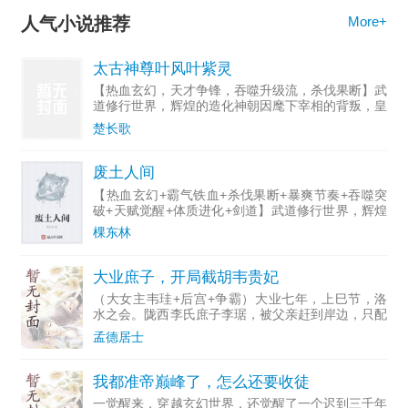
人气小说推荐
More+
太古神尊叶风叶紫灵
【热血玄幻，天才争锋，吞噬升级流，杀伐果断】武
道修行世界，辉煌的造化神朝因麾下宰相的背叛，皇
权覆灭，神帝被囚禁，废物太子被杀，三千年后，太
楚长歌
子叶风重生了，这一世修炼无上神诀，铸造强大混沌
体，开启妖孽天赋
废土人间
【热血玄幻+霸气铁血+杀伐果断+暴爽节奏+吞噬突
破+天赋觉醒+体质进化+剑道】武道修行世界，辉煌
的造化神朝因麾下宰相的背叛，皇权覆灭，神帝被囚
棵东林
禁，废物太子被杀，三千年后，太子叶风重生归来，
这一世觉醒绝
大业庶子，开局截胡韦贵妃
（大女主韦珪+后宫+争霸）大业七年，上巳节，洛
水之会。陇西李氏庶子李琚，被父亲赶到岸边，只配
娶个二流世家的嫡女。他笑了。他是穿越者，知道明
孟德居士
年征辽会败，后年杨玄感会反，再往后——天下大
乱，群雄逐鹿。现在
我都准帝巅峰了，怎么还要收徒
一觉醒来，穿越玄幻世界，还觉醒了一个迟到三千年