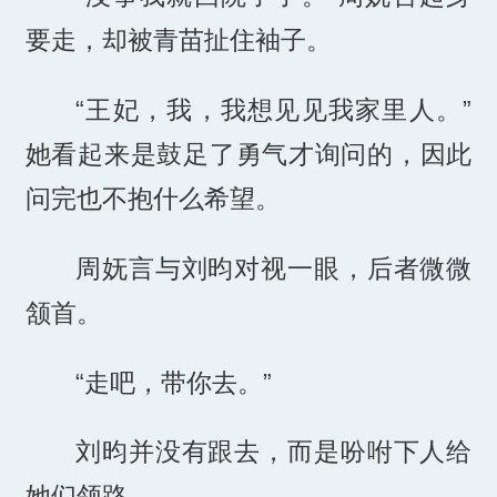
要走，却被青苗扯住袖子。
“王妃，我，我想见见我家里人。”
她看起来是鼓足了勇气才询问的，因此
问完也不抱什么希望。
周妩言与刘昀对视一眼，后者微微
颔首。
“走吧，带你去。”
刘昀并没有跟去，而是吩咐下人给
她们领路。