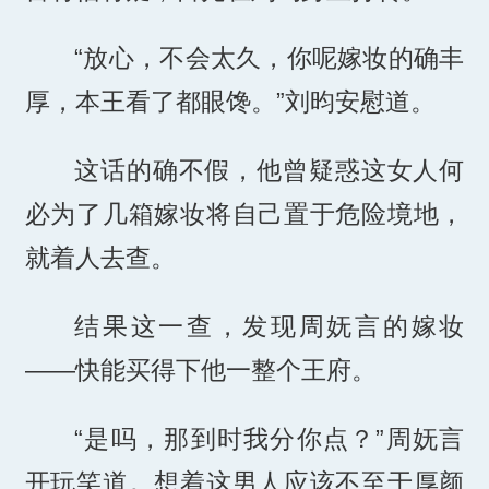
“放心，不会太久，你呢嫁妆的确丰
厚，本王看了都眼馋。”刘昀安慰道。
这话的确不假，他曾疑惑这女人何
必为了几箱嫁妆将自己置于危险境地，
就着人去查。
结果这一查，发现周妩言的嫁妆
——快能买得下他一整个王府。
“是吗，那到时我分你点？”周妩言
开玩笑道。想着这男人应该不至于厚颜