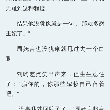
无耻到这种程度。
结果他没犹豫就是一句：“那就多谢
王妃了。”
周妩言也没犹豫就甩过去一个白
眼。
刘昀差点笑出声来，但生生忍住
了：“骗你的，你那些嫁妆自己留着
吧。”
“没事我就回院子了。”周妩言起身