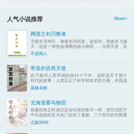
人气小说推荐
More+
网游之剑刃舞者
手握史诗神兵，身披史诗武装，谈笑间，群敌灰飞烟
灭，这是一部热血沸腾的战斗物语……当然不是，其
实只是个讲述一个不断推倒萌妹子的男人一路开挂的
不是闻人
故事——主角光环万岁！
帝皇的告死天使
此乃银河人类帝国的第41个千年，这即是关于那个
时代的故事；人类忘记了科学和技术的力量，并因遗
忘得太多而永远无法重拾它们。人类也忘记了进步与
莫格卓根
理解的诺言，因为这残酷而黑暗的未来只有战争。群
星间永无宁日，只
北海道赛马物语
就像到来之时就注定会结束的春天一样，曾经活跃于
中长战线的竞马名门走向了衰败。二十世纪的光辉逐
渐淡去，...
点旗2009