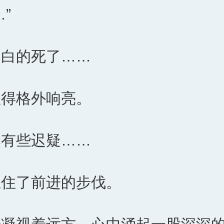
”
不白的死了……
显得格外响亮。
然有些迟疑……
止住了前进的步伐。