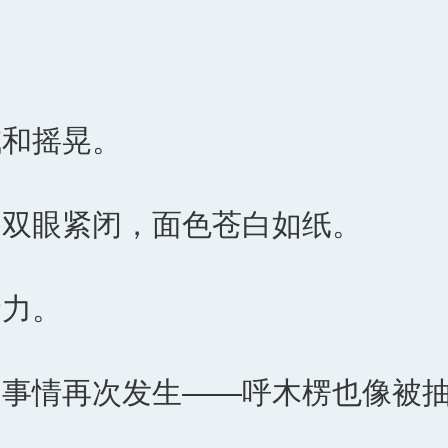
喊和摇晃。
的双眼紧闭，面色苍白如纸。
命力。
的事情再次发生——呼木楞也像被