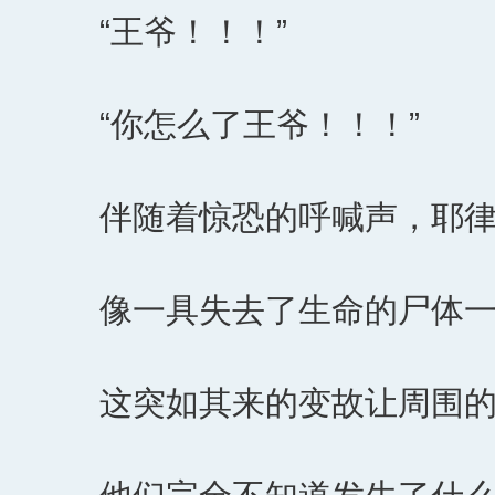
“王爷！！！”
“你怎么了王爷！！！”
伴随着惊恐的呼喊声，耶
像一具失去了生命的尸体
这突如其来的变故让周围