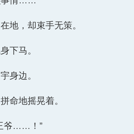
么事情……
倒在地，却束手无策。
飞身下马。
明宇身边。
，拼命地摇晃着。
王爷……！”