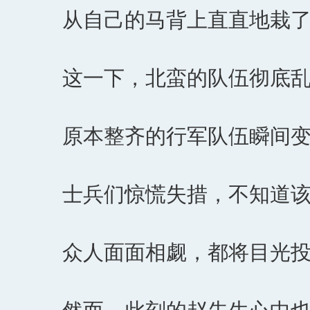
从自己的马背上直直地栽
这一下，北蛮的队伍彻底
原本整齐的行军队伍瞬间
士兵们惊慌失措，不知道
众人面面相觑，都将目光