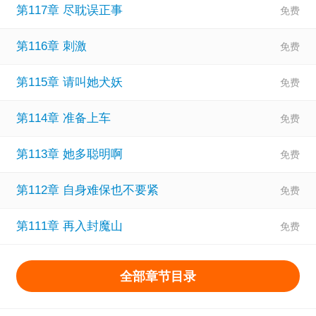
第117章 尽耽误正事
“人若多情，情必薄；多情生恨，恨深重。萧君……我悔
了……”
第116章 刺激
所以他呢？
第115章 请叫她犬妖
@佛子六根清净，不入红尘？
她对他讲山川美景、讲新奇异闻，唯独不讲人间情爱，却能
第114章 准备上车
在他眼中成为难躲的俗念化身。佛祖，你后继无人了！
第113章 她多聪明啊
“和尚，你若从未入过红尘，又如何能断绝俗念呢？”
……
第112章 自身难保也不要紧
和晴婕进入三千幻境中历练的正道天骄们，出了幻境，修为
第111章 再入封魔山
全部进入瓶颈期。晴婕名声大噪，被称为“修真界第一情劫”！
魔尊震惊。他派出去的卧底如此厉害，竟能一剑压正道！？
全部章节目录
晴婕很淡定：是他们难以出戏罢了。
什么叫“不战而屈人之兵”啊？（战术后仰）