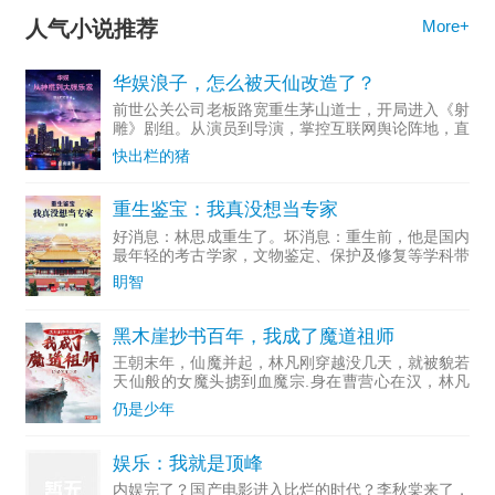
……
人气小说推荐
More+
直到有一天，轮到晴婕去幻境。
华娱浪子，怎么被天仙改造了？
@
前世公关公司老板路宽重生茅山道士，开局进入《射
雕》剧组。从演员到导演，掌控互联网舆论阵地，直
@
至成为资...
快出栏的猪
@
@
重生鉴宝：我真没想当专家
好消息：林思成重生了。坏消息：重生前，他是国内
【新文已开：《她真的不想再重生了》】
最年轻的考古学家，文物鉴定、保护及修复等学科带
头人。多...
传说中，觅魂兰有起死回生之功效，被称为“幽冥草”。
眀智
可其实，觅魂兰在寻觅的不是他人之魂，而是己身之魂。
黑木崖抄书百年，我成了魔道祖师
每一任觅魂兰族长在接任前，都要经历无数次的重生，从世
王朝末年，仙魔并起，林凡刚穿越没几天，就被貌若
天仙般的女魔头掳到血魔宗.身在曹营心在汉，林凡
间寻找成魂的机缘。
一心只想做个好人，无奈常遭人误解，好在他不断通
仍是少年
过藏书楼抄录变强。……若干年后，正道六大派打上
只有修成魂魄，才能拥有不被磨灭的回忆。否则，再刻骨铭
血魔宗，林凡走出
娱乐：我就是顶峰
心的记忆都会被遗忘空空……
内娱完了？国产电影进入比烂的时代？李秋棠来了，