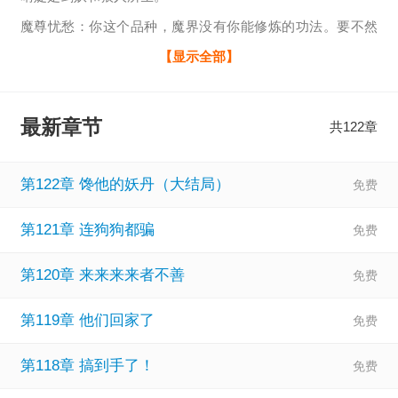
魔尊忧愁：你这个品种，魔界没有你能修炼的功法。要不然
你去正道找找吧。
【显示全部】
晴婕：？？？
她被魔尊往正道修士里一扔——
最新章节
共122章
从此，修真界迎来文艺作品繁荣期，偶像剧一部接一部。
【法宝三千幻境：虹剑宗所有，供修士进入磨砺心境。】
第122章 馋他的妖丹（大结局）
@仙华门少主专心修炼，不通情意？
第121章 连狗狗都骗
她是一心付出、不求回报的青梅，最后心灰意冷，嫁给别
人，让他悟！
第120章 来来来来者不善
“能成为顾哥哥情感开窍的献祭，帮助你成为更好的人，就已
第119章 他们回家了
足够回应我多年的小小喜欢。”
@万音宗宗主风流多情，红颜知己无数？
第118章 搞到手了！
那她是黑化的白月光，玩弄渣男，天经地义！