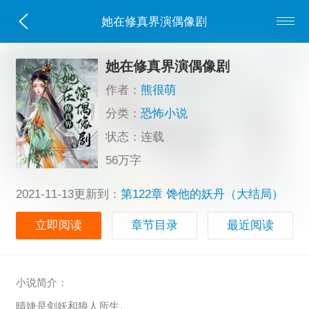
她在修真界演偶像剧
她在修真界演偶像剧
作者：
熊很萌
分类：
恐怖小说
状态：连载
56万字
2021-11-13更新到：
第122章 馋他的妖丹（大结局）
立即阅读
章节目录
最近阅读
小说简介：
晴婕是剑妖和狼人所生。