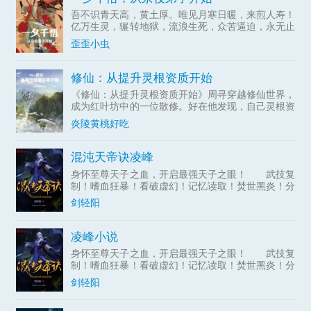
吾不识青天高，黄土厚。唯见月寒日暖，来煎人寿！
亿万生灵，辗转地狱，流浪生死，众苦逼迫，永无止
息！段融魂穿异域，获得了吞噬器灵的能力:兵刃、
歪歪小虫
书画、古木、神像，万物有灵，我皆可吞之！段融以
此为基，小心经营
修仙：从提升灵根资质开始
《修仙：从提升灵根资质开始》周寻穿越修仙世界，
成为红叶坊中的一位散修。好在他发现，自己灵根资
质竟然能够不断提升。下品灵根、中品...
炎陵黄桃好吃
混沌天帝诀凌峰
身怀至尊天子之血，开启最强天子之眼！ 武技复
制！嗜血狂暴！看破虚幻！记忆读取！焚世黑炎！分
身瞬移！空间粉碎！无限视界！时间静止！……
剑轻阳
【混沌天帝】凌峰：“我凭这双眼，敢叫天地颤栗！”
凌峰小说
身怀至尊天子之血，开启最强天子之眼！ 武技复
制！嗜血狂暴！看破虚幻！记忆读取！焚世黑炎！分
身瞬移！空间粉碎！无限视界！时间静止！……
剑轻阳
【混沌天帝】凌峰：“我凭这双眼，敢叫天地颤栗！”